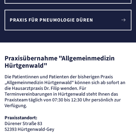
Content-Management-System-
Cookie
PRAXIS FÜR PNEUMOLOGIE DÜREN
Name:
fe_typo_user
Anbieter:
TYPO3
Zweck:
Dient der Identifizierung eines Anwenders und der besseren Bedienerführung.
Praxisübernahme "Allgemeinmedizin
Cookie Laufzeit:
Session
Hürtgenwald"
Sitzungs-Cookie
Die Patientinnen und Patienten der bisherigen Praxis
„Allgemeinmedizin Hürtgenwald“ können sich ab sofort an
die Hausarztpraxis Dr. Filip wenden. Für
Name:
PHPSESSID
Terminvereinbarungen in Hürtgenwald steht Ihnen das
Praxisteam täglich von 07:30 bis 12:30 Uhr persönlich zur
Anbieter:
Artemed SE
Verfügung.
Zweck:
Behält die Zustände des Benutzers bei allen Seitenanfragen bei.
Praxisstandort:
Cookie Laufzeit:
Dürener Straße 83
Session
52393 Hürtgenwald-Gey