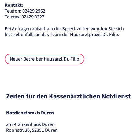
Einverständnis-Cookie
Kontakt:
Telefon: 02429 2562
Name:
Telefax: 02429 3327
cookie_consent
Anbieter:
Bei Anfragen außerhalb der Sprechzeiten wenden Sie sich
Artemed SE
bitte ebenfalls an das Team der Hausarztpraxis Dr. Filip.
Zweck:
Speichert den Zustimmungsstatus des Benutzers für Cookies auf der aktuellen
Domäne.
Cookie Laufzeit:
1 Jahr
Neuer Betreiber Hausarzt Dr. Filip
STATISTIK
Statistik Cookies erfassen Informationen
anonym. Diese Informationen helfen uns
zu verstehen, wie unsere Besucher unsere
Zeiten für den Kassenärztlichen Notdienst
Website nutzen.
etracker Analytics
Notdienstpraxis Düren
am Krankenhaus Düren
Name:
Roonstr. 30, 52351 Düren
_et_coid
Anbieter: