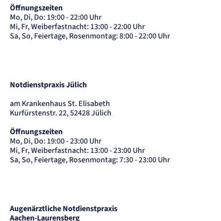
Öffnungszeiten
etracker GmbH
Mo, Di, Do: 19:00 - 22:00 Uhr
Zweck:
Cookie Erkennung
Mi, Fr, Weiberfastnacht: 13:00 - 22:00 Uhr
Sa, So, Feiertage, Rosenmontag: 8:00 - 22:00 Uhr
Cookie Laufzeit:
2 Jahre
etracker Analytics
Notdienstpraxis Jülich
Name:
et_allow_cookies
Anbieter:
am Krankenhaus St. Elisabeth
etracker GmbH
Kurfürstenstr. 22, 52428 Jülich
Zweck:
Es erlaubt eTracker Cookies zu setzen.
Öffnungszeiten
Cookie Laufzeit:
Mo, Di, Do: 19:00 - 23:00 Uhr
480 Tage
Mi, Fr, Weiberfastnacht: 13:00 - 23:00 Uhr
Sa, So, Feiertage, Rosenmontag: 7:30 - 23:00 Uhr
etracker Analytics
Name:
isSdEnabled
Anbieter:
Augenärztliche Notdienstpraxis
etracker GmbH
Aachen-Laurensberg