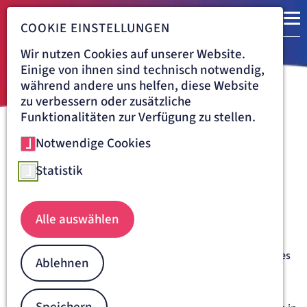
COOKIE EINSTELLUNGEN
Wir nutzen Cookies auf unserer Website.
Einige von ihnen sind technisch notwendig,
während andere uns helfen, diese Website
zu verbessern oder zusätzliche
Funktionalitäten zur Verfügung zu stellen.
Notwendige Cookies
Navigationspfad
MVZ RUR
Das MVZ Rur - Medizinisches
Statistik
Versorgungszentrum
Alle auswählen
Das MVZ Rur hat es sich zum Ziel gesetzt, durch die weitere
Verzahnung von ambulantem und stationärem Sektor eine
optimale medizinische Versorgung in allen Teilen des Kreises
Ablehnen
Düren sicherzustellen.
Das MVZ Rur ist ein fachärztlich tätiges medizinisches