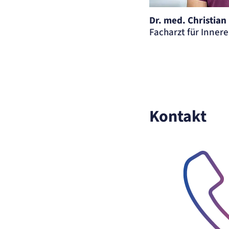
Cookie Laufzeit:
Session
Dr. med. Christian
Einverständnis-Cookie
Facharzt für Inner
Name:
cookie_consent
Anbieter:
Artemed SE
Zweck:
Speichert den Zustimmungsstatus des Benutzers für Cookies auf der aktu
Domäne.
Cookie Laufzeit:
1 Jahr
Kontakt
STATISTIK
Statistik Cookies erfassen Informationen anonym
Diese Informationen helfen uns zu verstehen, wie
unsere Besucher unsere Website nutzen.
etracker Analytics
Name:
_et_coid
Anbieter:
etracker GmbH
Zweck:
Cookie Erkennung