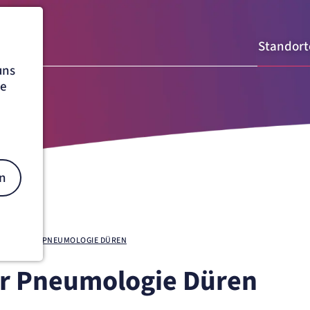
Standort
uns
he
n
PRAXIS FÜR PNEUMOLOGIE DÜREN
ür Pneumologie Düren
on