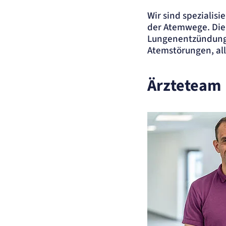
etracker Sitzungs-Cookie
Wir sind spezialis
der Atemwege. Die 
Name:
et_oi_v2
Lungenentzündung,
Anbieter:
etracker GmbH
Atemstörungen, al
Zweck:
Opt-In Cookie speichert die Entscheidung des Besuchers, wenn auf der Se
des Kunden das Tracking Opt-In ausgespielt wird. Wird auch für ein
eventuelles Opt-Out verwendet.
Ärzteteam
Cookie Laufzeit:
"no" - 50 Jahre, "yes" - 480 Tage
Content-Management-System-Cookie
Name:
fe_typo_user
Anbieter:
TYPO3
Zweck:
Dient der Identifizierung eines Anwenders und der besseren Bedienerführ
Cookie Laufzeit:
Session
Sitzungs-Cookie
Name:
PHPSESSID
Anbieter:
Artemed SE
Zweck:
Behält die Zustände des Benutzers bei allen Seitenanfragen bei.