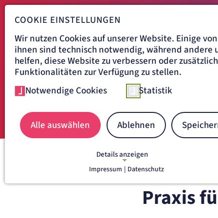
COOKIE EINSTELLUNGEN
Wir nutzen Cookies auf unserer Website. Einige von
ihnen sind technisch notwendig, während andere 
helfen, diese Website zu verbessern oder zusätzlic
Funktionalitäten zur Verfügung zu stellen.
Notwendige Cookies
Statistik
Alle auswählen
Ablehnen
Speicher
Details anzeigen
Navigationspfad
Impressum
|
Datenschutz
MVZ RUR
STANDORTE
NOTWENDIGE COOKIES
Notwendige Cookies ermöglichen grundlegende
Praxis f
Funktionen und sind für die einwandfreie Funkti
der Website erforderlich.